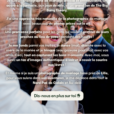
Je suis un
photographe de mariage amical et enthousiaste
, un
accro à la fantasie
, aux
jeux de rôle
, et un
grand fan de The Big
Bang Theory
.
J’ai une
approche très naturelle de la photographie
de mariage
avec beaucoup de
photos prises sur le vif
.
Une
promesse parfaite
pour les gens qui veulent
profiter de leurs
proches au lieu de poser
pendant des heures !
Je me fonds
parmi vos invités, je
danse
(mal),
discute
avec la
mère de la mariée et je
trinque
(eau gazeuse pour moi) avec vos
amis. Ceci,
tout en capturant les bons moments
. Avec moi, vous
aurez
un tas d’images authentiques à voir et à revoir le sourire
aux lèvres
!
Et même si je suis un
photographe de mariage
basé près de
Lille
,
pour vous suivre dans
vos aventures
, je me déplace dans tout l
e
Nord Pas de Calais
et Au-delà
Dis-nous en plus sur toi !