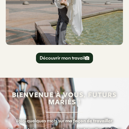
Découvrir mon travail
Bienvenue à vous, futurs
mariés !
Voici quelques mots sur
ma façon de travailler
.