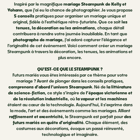
Inspiré par le magnifique
mariage Steampunk de Kelly et
Yohann
, que j’ai eu la chance de photographier. Je vous propose
5 conseils
pratiques pour organiser un mariage unique et
original, fidèle à l’esthétique rétro-futuriste. Que ce soit
les
tenues, la décoration ou les animations
, chaque détail
contribuera à rendre votre journée inoubliable. En tant que
photographe de mariage
, j’ai adoré capturer l’élégance et
l’originalité de cet événement. Voici comment créer un mariage
Steampunk à travers la décoration, les tenues, les animations et
plus encore.
QU'EST-CE QUE LE STEAMPUNK ?
Futurs mariés vous êtes intéressés par ce thème pour votre
mariage ? Avant de plonger dans les conseils pratiques,
comprenons d’abord l’univers Steampunk
. Né de
la littérature
de
science-fiction
, ce style s’inspire de
l’époque victorienne et
de la révolution industrielle
, où
la vapeur et les machines
étaient au cœur de la technologie. Aujourd’hui, il s’exprime dans
la mode, l’art et des événements comme les mariages. Alliant
raffinement et excentricité
, le Steampunk est parfait pour
des
futurs mariés en quête d’originalité
. Chaque élément, des
costumes aux décorations, évoque un passé réinventé,
technologique et imaginaire.