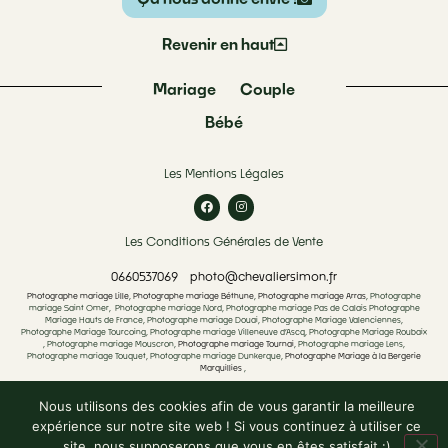
Revenir en haut
Mariage
Couple
Bébé
Les Mentions Légales
Les Conditions Générales de Vente
0660537069
photo@chevaliersimon.fr
Photographe mariage Lille
,
Photographe mariage Béthune
,
Photographe mariage Arras
, Photographe
mariage Saint Omer, Photographe mariage Nord, Photographe mariage Pas de Calais Photographe
Mariage Hauts de France, Photographe mariage Douai, Photographe Mariage Valenciennes,
Photographe Mariage Tourcoing, Photographe mariage Villeneuve d’Ascq, Photographe Mariage Roubaix
, Photographe mariage Mouscron,
Photographe mariage Tournai
, Photographe mariage Lens,
Photographe mariage Touquet, Photographe mariage Dunkerque,
Photographe Mariage à la Bergerie
Marquillies
,
Simon Chevalier Photographe de mariage et lifestyle
|
Joyeux, Coloré
Nous utilisons des cookies afin de vous garantir la meilleure
et Authentique
|
SIREN 791 064 074
|
Made by Oncle Alfred
expérience sur notre site web ! Si vous continuez à utiliser ce
site, nous supposerons que vous en êtes satisfait :)