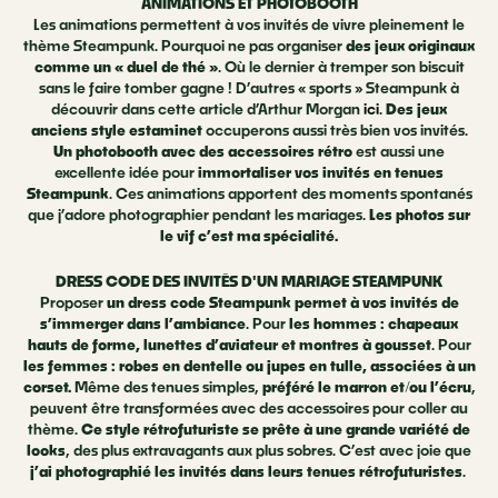
ANIMATIONS ET PHOTOBOOTH
Les animations permettent à vos invités de vivre pleinement le
thème Steampunk. Pourquoi ne pas organiser
des jeux originaux
comme un « duel de thé »
. Où le dernier à tremper son biscuit
sans le faire tomber gagne ! D’autres « sports » Steampunk à
découvrir dans cette article d’Arthur Morgan
ici
.
Des jeux
anciens style estaminet
occuperons aussi très bien vos invités.
Un photobooth avec des accessoires rétro
est aussi une
excellente idée pour
immortaliser vos invités en tenues
Steampunk
. Ces animations apportent des moments spontanés
que j’adore photographier pendant les mariages.
Les photos sur
le vif c’est ma spécialité.
DRESS CODE DES INVITÉS D'UN MARIAGE STEAMPUNK
Proposer
un dress code Steampunk permet à vos invités de
s’immerger dans l’ambiance
. Pour
les hommes : chapeaux
hauts de forme, lunettes d’aviateur et montres à gousset
. Pour
les femmes :
robes en dentelle ou jupes en tulle, associées à un
corset.
Même des tenues simples,
préféré le marron et/ou l’écru
,
peuvent être transformées avec des accessoires pour coller au
thème.
Ce style rétrofuturiste se prête à une grande variété de
looks
, des plus extravagants aux plus sobres. C’est avec joie que
j’ai photographié les invités dans leurs tenues rétrofuturistes
.