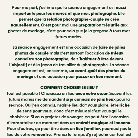
Pour ma part, j’estime que la séance engagement est
aussi
importante pour les mariés et que moi, photographe
. Elle
permet
que la
relation photographe-couple se crée
naturellement
. C’est pour moi une préparation très
utile
aux
photos de mariage, c’est pour cela que je la propose à tous mes
futurs mariés.
La séance engagement est une occasion de
faire de jolies
photos de couple
mais c’est surtout l’occasion
de mieux
connaître son photographe
, de
s’habituer à être devant
l’objectif
et à la façon de travailler du photographe. La séance
engagement est, en somme,
un avant-goût des photos du
mariage
et une occasion pour
passer un bon moment.
COMMENT CHOISIR LE LIEU ?
Tout est possible ! Choisissez un lieu
avec votre cœur
. Souvent les
futurs mariés me demandent si j
e connais de jolis lieux
pour la
séance. Oui j’en connais, mais le lieu doit vous plaire,
être riche
de sens pour vous
, donc c’est mieux si c’est vous qui le
choisissez. Si vous projetez de voyager, ça peut être l’occasion
d’immortaliser ce moment dans un
endroit magique et inconnu
.
Pour d’autres, ça peut être dans un
lieu familier
, pourquoi pas le
lieu de votre
rencontre
. Prenez le temps d’y réfléchir car tout est